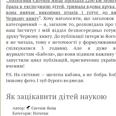
„
Зоологиня Євгенія Яніш проїхала 2200 км Монг
брала в експедицію дітей, тримала вдома крука.
вона вивчає викопних птахів і готує до ви
Червону книгу
“. Хочу наголосити, що заголовок
категоричний — я, загалом то, розповідала про 
наш Інститут і мій відділ безпосередньо готу
друку Червону книгу. До публікації інтерв'ю його
я не читала, тому є неточності у формулюванн
спілкувалися 3 години). Але я дуже в
журналістам «Бабеля», що вони підняли важливу 
запустили цикл публікацій, присвячених украї
вченим!
P.S. На світлині — щелепа кабана, а не бобра. Бо
іншому фото. І зуб бурого ведмедя.
Як зацікавити дітей наукою
Автор:
Євгенія Яніш
Категорія:
Нотатки