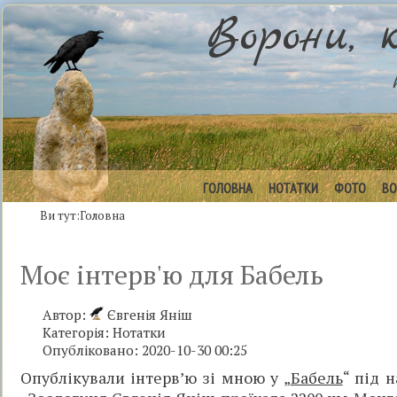
Ворони, 
ГОЛОВНА
НОТАТКИ
ФОТО
ВО
Ви тут:
Головна
Моє інтерв'ю для Бабель
Автор:
Євгенія Яніш
Категорія:
Нотатки
Опубліковано: 2020-10-30 00:25
Опублікували інтерв’ю зі мною у „
Бабель
“ під 